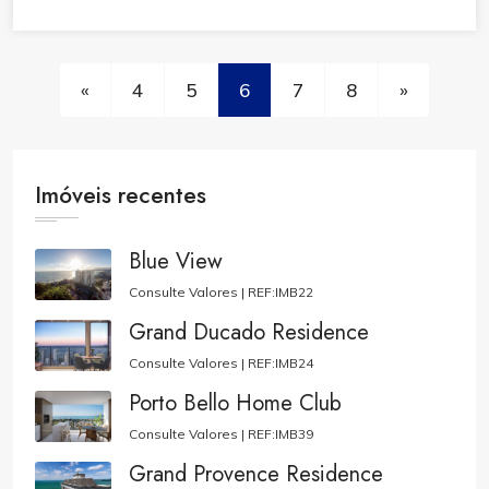
«
4
5
6
7
8
»
Imóveis recentes
Blue View
Consulte Valores |
REF:IMB22
Grand Ducado Residence
Consulte Valores |
REF:IMB24
Porto Bello Home Club
Consulte Valores |
REF:IMB39
Grand Provence Residence