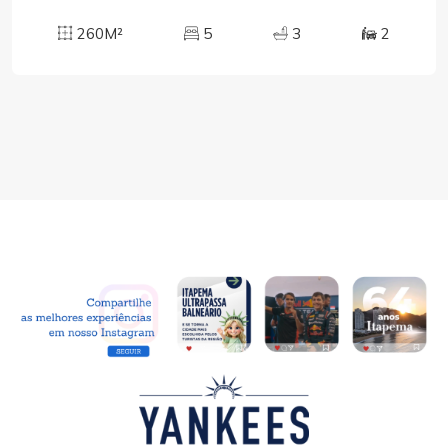
260M²
5
3
2