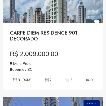
CARPE DIEM RESIDENCE 901
DECORADO
R$ 2.009.000,00
Meia Praia
Itapema / SC
81,96M²
2
2
0
VENDA