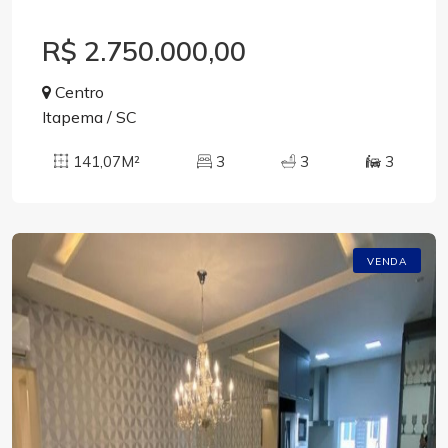
R$ 2.750.000,00
Centro
Itapema / SC
141,07M²
3
3
3
VENDA