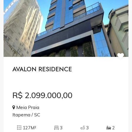
AVALON RESIDENCE
R$ 2.099.000,00
Meia Praia
Itapema / SC
127M²
3
3
2