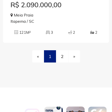
R$ 2.090.000,00
Meia Praia
Itapema / SC
121M²
3
2
2
«
1
2
»