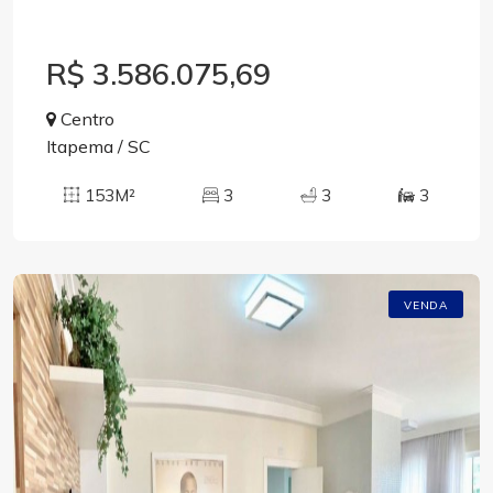
R$ 3.586.075,69
Centro
Itapema / SC
153M²
3
3
3
VENDA