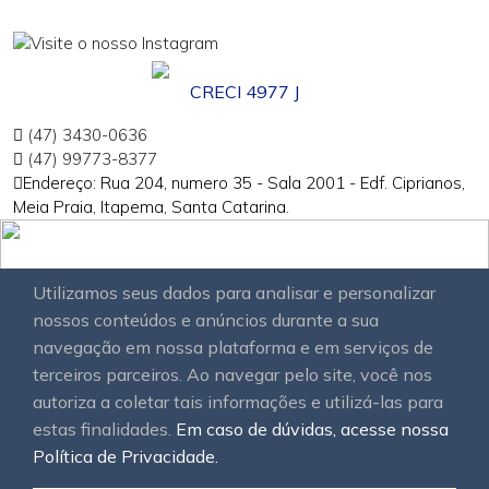
CRECI 4977 J
(47) 3430-0636
(47) 99773-8377
Endereço: Rua 204, numero 35 - Sala 2001 - Edf. Ciprianos,
Meia Praia, Itapema, Santa Catarina.
Utilizamos seus dados para analisar e personalizar
nossos conteúdos e anúncios durante a sua
navegação em nossa plataforma e em serviços de
terceiros parceiros. Ao navegar pelo site, você nos
autoriza a coletar tais informações e utilizá-las para
estas finalidades.
Em caso de dúvidas, acesse nossa
Política de Privacidade.