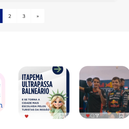
2
3
»