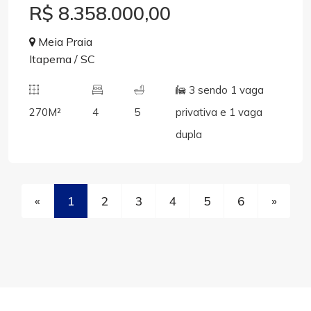
R$ 8.358.000,00
Meia Praia
Itapema / SC
3 sendo 1 vaga
270M²
4
5
privativa e 1 vaga
dupla
«
1
2
3
4
5
6
»