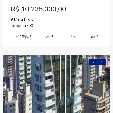
R$ 10.235.000,00
Meia Praia
Itapema / SC
359M²
5
4
3
VENDA