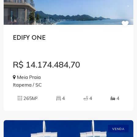
EDIFY ONE
R$ 14.174.484,70
Meia Praia
Itapema / SC
265M²
4
4
4
VENDA