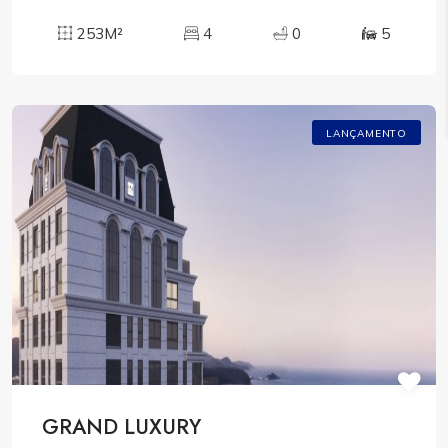
253M²
4
0
5
LANÇAMENTO
GRAND LUXURY