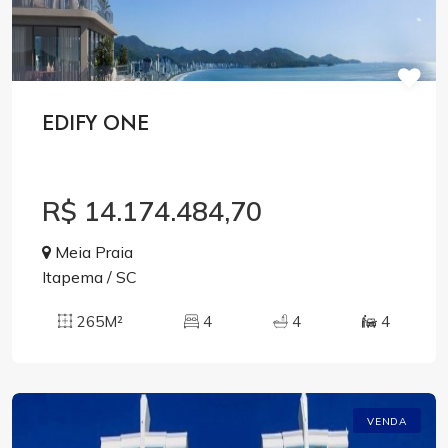
EDIFY ONE
R$ 14.174.484,70
Meia Praia
Itapema / SC
265M²
4
4
4
VENDA