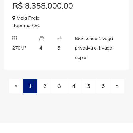
R$ 8.358.000,00
Meia Praia
Itapema / SC
3 sendo 1 vaga
270M²
4
5
privativa e 1 vaga
dupla
«
1
2
3
4
5
6
»