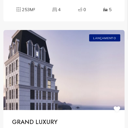
253M²
4
0
5
LANÇAMENTO
GRAND LUXURY