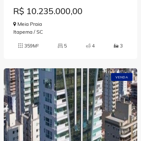
R$ 10.235.000,00
Meia Praia
Itapema / SC
359M²
5
4
3
VENDA