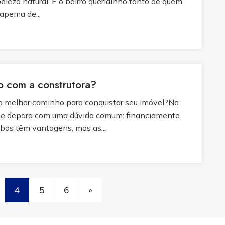
leza natural. É o bairro queridinho tanto de quem
apema de...
o com a construtora?
 o melhor caminho para conquistar seu imóvel?Na
 se depara com uma dúvida comum: financiamento
bos têm vantagens, mas as...
4
5
6
»