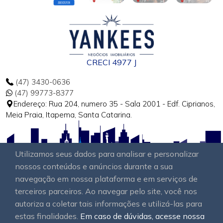
CRECI 4977 J
(47) 3430-0636
(47) 99773-8377
Endereço: Rua 204, numero 35 - Sala 2001 - Edf. Ciprianos,
Meia Praia, Itapema, Santa Catarina.
Utilizamos seus dados para analisar e personalizar
nossos conteúdos e anúncios durante a sua
navegação em nossa plataforma e em serviços de
terceiros parceiros. Ao navegar pelo site, você nos
autoriza a coletar tais informações e utilizá-las para
estas finalidades.
Em caso de dúvidas, acesse nossa